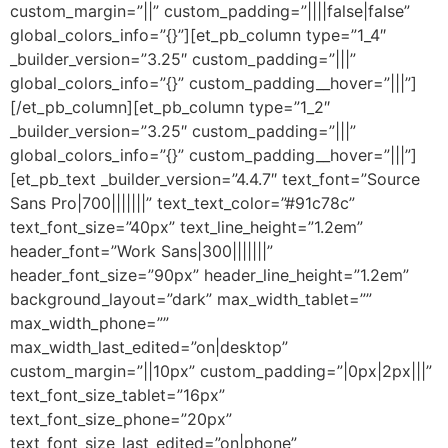
custom_margin=”||” custom_padding=”||||false|false”
global_colors_info=”{}”][et_pb_column type=”1_4″
_builder_version=”3.25″ custom_padding=”|||”
global_colors_info=”{}” custom_padding__hover=”|||”]
[/et_pb_column][et_pb_column type=”1_2″
_builder_version=”3.25″ custom_padding=”|||”
global_colors_info=”{}” custom_padding__hover=”|||”]
[et_pb_text _builder_version=”4.4.7″ text_font=”Source
Sans Pro|700|||||||” text_text_color=”#91c78c”
text_font_size=”40px” text_line_height=”1.2em”
header_font=”Work Sans|300|||||||”
header_font_size=”90px” header_line_height=”1.2em”
background_layout=”dark” max_width_tablet=””
max_width_phone=””
max_width_last_edited=”on|desktop”
custom_margin=”||10px” custom_padding=”|0px|2px|||”
text_font_size_tablet=”16px”
text_font_size_phone=”20px”
text_font_size_last_edited=”on|phone”