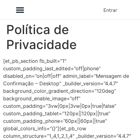
Entrar
Sobre nós
Como Comprar
Política de
Privacidade
[et_pb_section fb_built=”1″
custom_padding_last_edited=”off|phone”
disabled_on=”on|off|off” admin_label=”Mensagem de
Confirmação – Desktop” _builder_version=”4.4.7″
background_color_gradient_direction=”120deg”
background_enable_image=”off”
custom_padding=”3vw|0px|3vw|0px|true|false”
custom_padding_tablet=”120px||120px||true”
custom_padding_phone=”60px||60px||true”
global_colors_info=”{}”][et_pb_row
column_structure=”1_4,1_2,1_4″ _builder_version=”4.4.7″