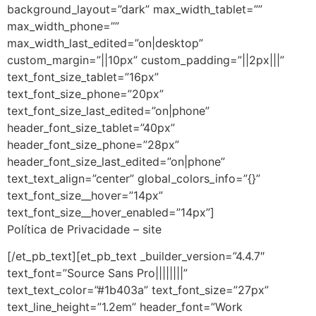
background_layout=”dark” max_width_tablet=””
max_width_phone=””
max_width_last_edited=”on|desktop”
custom_margin=”||10px” custom_padding=”||2px|||”
text_font_size_tablet=”16px”
text_font_size_phone=”20px”
text_font_size_last_edited=”on|phone”
header_font_size_tablet=”40px”
header_font_size_phone=”28px”
header_font_size_last_edited=”on|phone”
text_text_align=”center” global_colors_info=”{}”
text_font_size__hover=”14px”
text_font_size__hover_enabled=”14px”]
Política de Privacidade – site
[/et_pb_text][et_pb_text _builder_version=”4.4.7″
text_font=”Source Sans Pro||||||||”
text_text_color=”#1b403a” text_font_size=”27px”
text_line_height=”1.2em” header_font=”Work