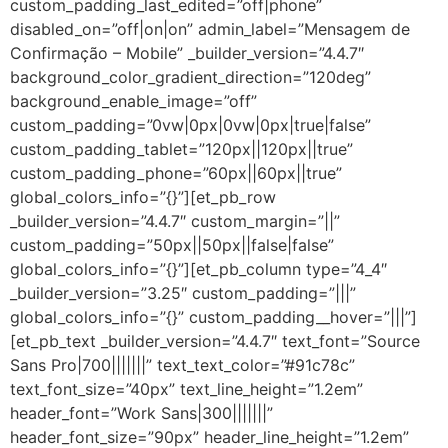
custom_padding_last_edited=”off|phone”
disabled_on=”off|on|on” admin_label=”Mensagem de
Confirmação – Mobile” _builder_version=”4.4.7″
background_color_gradient_direction=”120deg”
background_enable_image=”off”
custom_padding=”0vw|0px|0vw|0px|true|false”
custom_padding_tablet=”120px||120px||true”
custom_padding_phone=”60px||60px||true”
global_colors_info=”{}”][et_pb_row
_builder_version=”4.4.7″ custom_margin=”||”
custom_padding=”50px||50px||false|false”
global_colors_info=”{}”][et_pb_column type=”4_4″
_builder_version=”3.25″ custom_padding=”|||”
global_colors_info=”{}” custom_padding__hover=”|||”]
[et_pb_text _builder_version=”4.4.7″ text_font=”Source
Sans Pro|700|||||||” text_text_color=”#91c78c”
text_font_size=”40px” text_line_height=”1.2em”
header_font=”Work Sans|300|||||||”
header_font_size=”90px” header_line_height=”1.2em”