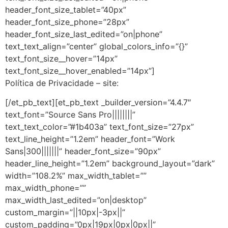
header_font_size_tablet=”40px”
header_font_size_phone=”28px”
header_font_size_last_edited=”on|phone”
text_text_align=”center” global_colors_info=”{}”
text_font_size__hover=”14px”
text_font_size__hover_enabled=”14px”]
Política de Privacidade – site:
[/et_pb_text][et_pb_text _builder_version=”4.4.7″
text_font=”Source Sans Pro||||||||”
text_text_color=”#1b403a” text_font_size=”27px”
text_line_height=”1.2em” header_font=”Work
Sans|300|||||||” header_font_size=”90px”
header_line_height=”1.2em” background_layout=”dark”
width=”108.2%” max_width_tablet=””
max_width_phone=””
max_width_last_edited=”on|desktop”
custom_margin=”||10px|-3px||”
custom_padding=”0px|19px|0px|0px||”